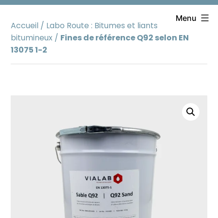
Aller
au
Menu
Accueil
/
Labo Route : Bitumes et liants
contenu
bitumineux
/
Fines de référence Q92 selon EN
13075 1-2