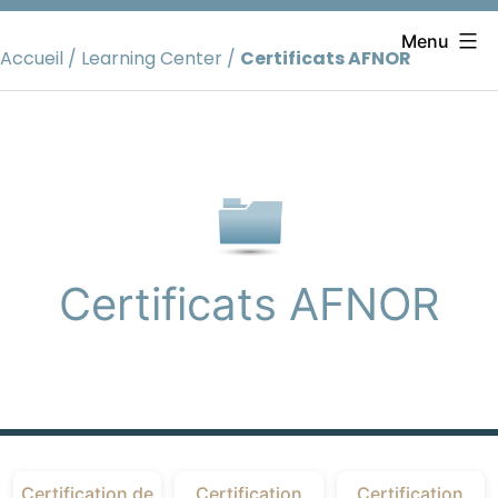
Aller
au
Menu
Accueil
/
Learning Center
/
Certificats AFNOR
contenu
Certificats AFNOR
Certification de
Certification
Certification