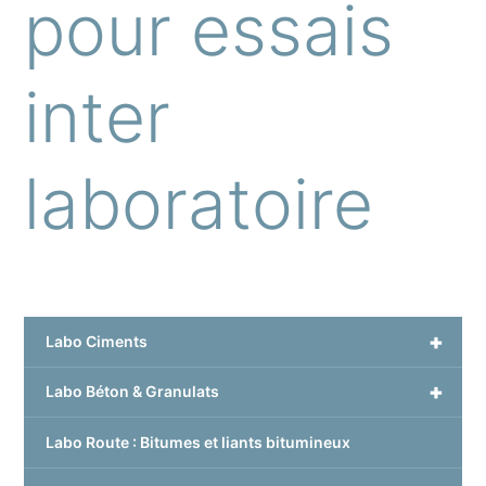
pour essais
inter
laboratoire
+
Labo Ciments
+
Labo Béton & Granulats
Labo Route : Bitumes et liants bitumineux