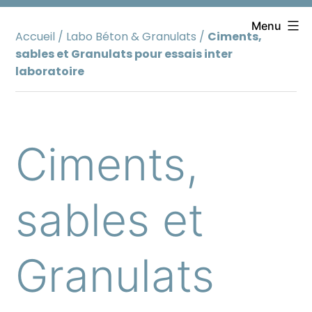
Aller
au
Menu
Accueil
/
Labo Béton & Granulats
/
Ciments,
contenu
sables et Granulats pour essais inter
laboratoire
Ciments,
sables et
Granulats