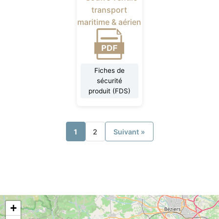
transport
maritime & aérien
Fiches de
sécurité
produit (FDS)
1
2
Suivant »
+