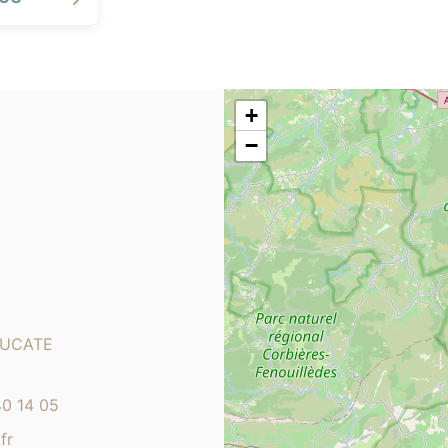
+
−
LEUCATE
40 14 05
fr