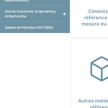
sables étalons
Ciments
Autres Industries, Engineering
+
et Recherche
référence
mesure du 
Sables de Filtration EN 12904
Autres matér
référe