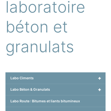
laboratoire
béton et
granulats
+
Labo Ciments
+
Labo Béton & Granulats
Labo Route : Bitumes et liants bitumineux