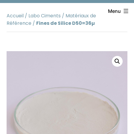
Aller
au
Menu
Accueil
/
Labo Ciments
/
Matériaux de
contenu
Référence
/
Fines de Silice D50=36µ