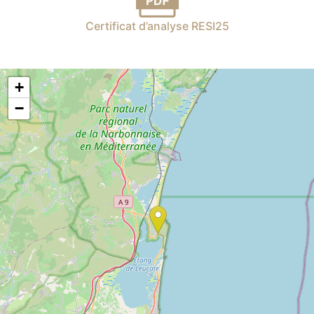
Certificat d’analyse RESI25
+
−