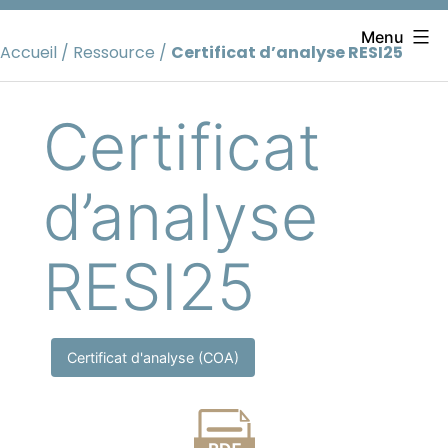
Aller
au
Menu
Accueil
/
Ressource
/
Certificat d’analyse RESI25
contenu
Certificat
d’analyse
RESI25
Certificat d'analyse (COA)