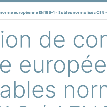
a norme européenne EN 196-1 « Sables normalisés CEN 
tion de co
me europé
Sables nor