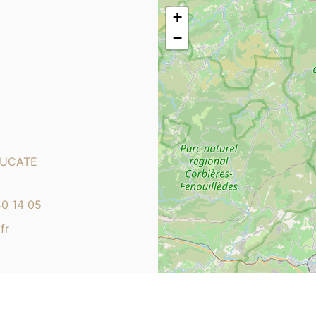
+
−
LEUCATE
40 14 05
fr
CRÉDITS
|
MENTIONS LÉGALES
|