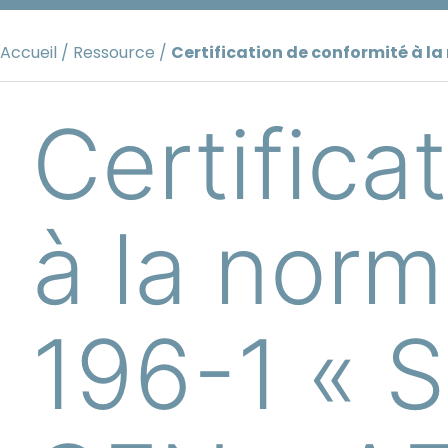
Aller
au
Accueil
/
Ressource
/
Certification de conformité à l
contenu
Certifica
à la nor
196-1 « 