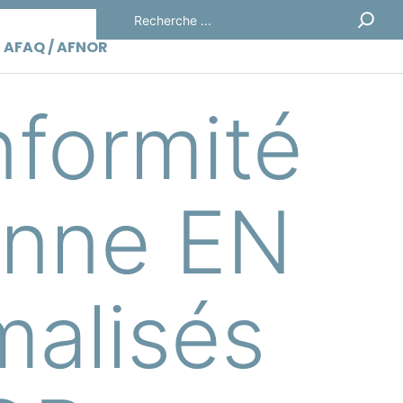
Rechercher
» AFAQ / AFNOR
nformité
enne EN
malisés