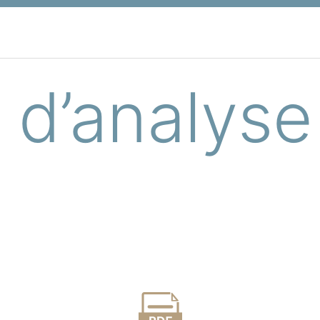
T
t d’analys