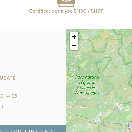
Certificat d’analyse SN5C / SN5T
+
−
LEUCATE
40 14 05
fr
CRÉDITS
|
MENTIONS LÉGALES
|