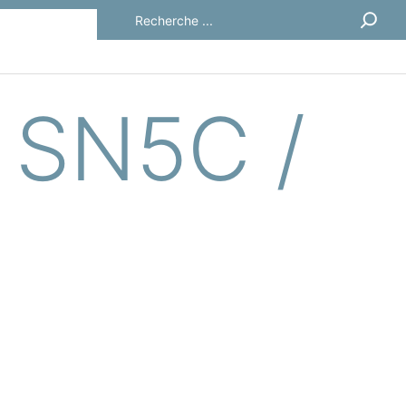
Rechercher
e SN5C /