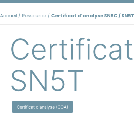
Aller
au
Accueil
/
Ressource
/
Certificat d’analyse SN5C / SN5
contenu
Certifica
SN5T
Certificat d'analyse (COA)