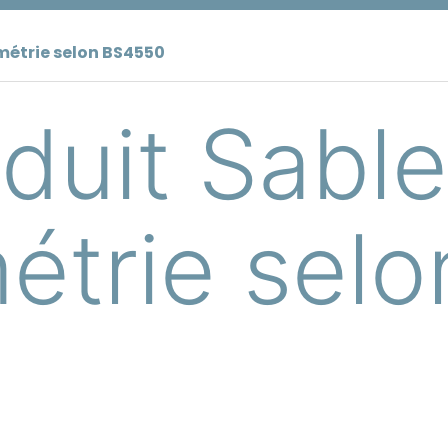
métrie selon BS4550
oduit Sabl
étrie selo