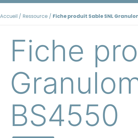
Aller
au
Accueil
/
Ressource
/
Fiche produit Sable SNL Granulo
contenu
Fiche pr
Granulom
BS4550