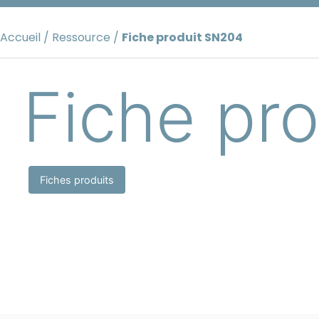
Aller
au
Accueil
/
Ressource
/
Fiche produit SN204
contenu
Fiche pr
Fiches produits