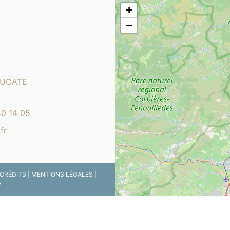
+
−
LEUCATE
40 14 05
fr
CRÉDITS
|
MENTIONS LÉGALES
|
V