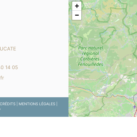
+
−
LEUCATE
40 14 05
fr
CRÉDITS
|
MENTIONS LÉGALES
|
V