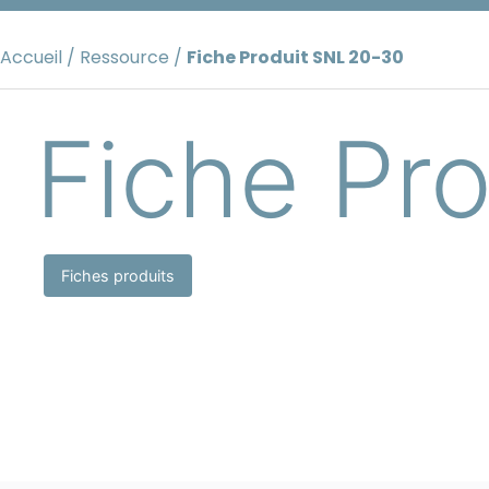
Aller
au
Accueil
/
Ressource
/
Fiche Produit SNL 20-30
contenu
Fiche Pr
Fiches produits