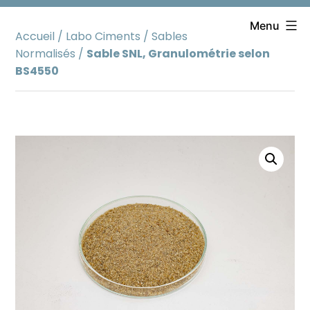
Aller
au
Menu
Accueil
/
Labo Ciments
/
Sables
contenu
Normalisés
/
Sable SNL, Granulométrie selon
BS4550