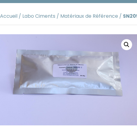
Aller
au
Accueil
/
Labo Ciments
/
Matériaux de Référence
/
SN20
contenu