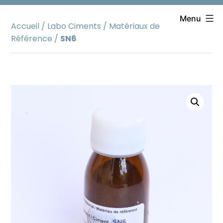
Aller
au
Menu
Accueil
/
Labo Ciments
/
Matériaux de
contenu
Référence
/
SN6