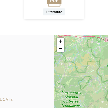
Littérature
+
−
LEUCATE