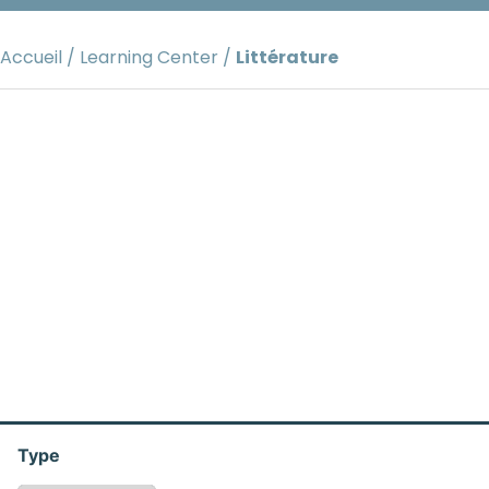
Aller
au
Accueil
/
Learning Center
/
Littérature
contenu
Type